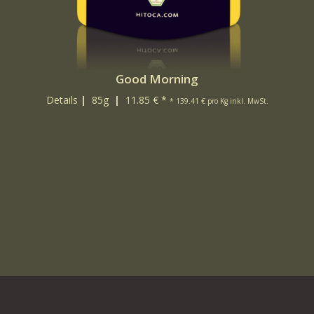
Good Morning
Details
|
85g
|
11.85 € *
* 139.41 € pro Kg inkl. MwSt.