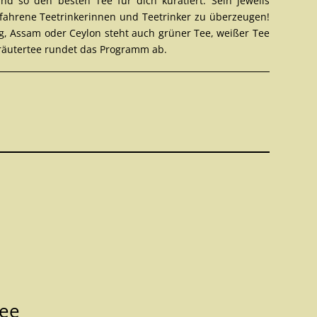
 und so den besten
Tee
für dich kuratiert. Sein jeweils
rfahrene Teetrinkerinnen und Teetrinker zu überzeugen!
g
, Assam oder
Ceylon
steht auch
grüner Tee
,
weißer Tee
räutertee
rundet das Programm ab.
Tee